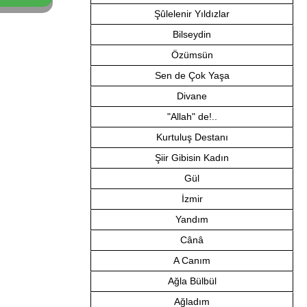
Şûlelenir Yıldızlar
Bilseydin
Özümsün
Sen de Çok Yaşa
Divane
"Allah" de!..
Kurtuluş Destanı
Şiir Gibisin Kadın
Gül
İzmir
Yandım
Cânâ
A Canım
Ağla Bülbül
Ağladım