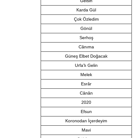
Gelsin
Karda Gül
Çok Özledim
Gönül
Serhoş
Cânıma
Güneş Elbet Doğacak
Urfa'lı Gelin
Melek
Esrâr
Cânân
2020
Efsun
Koronodan İçerdeyim
Mavi