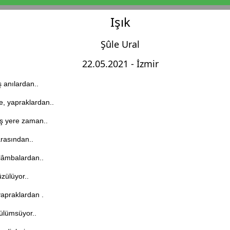
Işık
Şûle Ural
22.05.2021 - İzmir
 anılardan..
, yapraklardan..
ş yere zaman..
arasından..
lâmbalardan..
üzülüyor..
yapraklardan .
gülümsüyor..