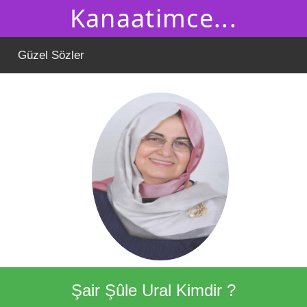
Kanaatimce...
Güzel Sözler
Şair Şûle Ural Kimdir ?