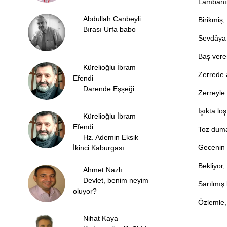
Lâmbanın
Abdullah Canbeyli
Birikmiş,
Bırası Urfa babo
Sevdâya h
Baş vere
Kürelioğlu İbram
Zerrede a
Efendi
Darende Eşşeği
Zerreyle
Işıkta loş
Kürelioğlu İbram
Efendi
Toz duma
Hz. Ademin Eksik
Gecenin b
İkinci Kaburgası
Bekliyor,
Ahmet Nazlı
Devlet, benim neyim
Sarılmış 
oluyor?
Özlemle, 
Nihat Kaya