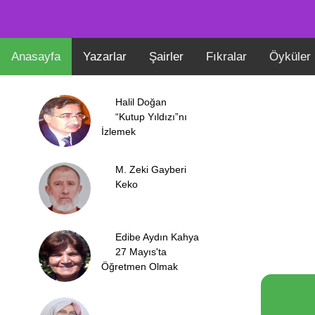
Anasayfa
Yazarlar
Şairler
Fıkralar
Öyküler
Halil Doğan
“Kutup Yıldızı”nı
İzlemek
M. Zeki Gayberi
Keko
Edibe Aydın Kahya
27 Mayıs'ta
Öğretmen Olmak