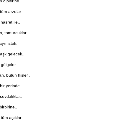
 diplerine..
 tüm arzular..
asret ile..
n, tomurcuklar .
yrı istek..
 aşk gelecek..
 gölgeler..
n, bütün hisler .
ir yerinde..
 sevdalıklar..
birbirine..
tüm aşıklar..