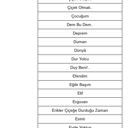
Çiçek Olmak..
Çocuğum
Dem Bu Dem..
Deprem
Duman
Dünyâ
Dur Yolcu
Duy Beni!..
Efendim
Eğilir Başım
Elif
Erguvan
Erikler Çiçeğe Durduğu Zaman
Esinti
Evde Yoktun