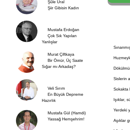
Şûle Ural
Şiir Gibisin Kadın
Mustafa Erdoğan
Çok Sık Yapılan
Yanlışlar
Sınanmış
Murat Çiftkaya
Huzmeyle
Bir Ömür, Üç Saate
Sığar mı Arkadaş?
Dökülmü
Sislerin 
Veli Sırım
Sokakta 
En Büyük Depreme
Işıklar, s
Hazırlık
Yerdeki 
Mustafa Gül (Hamdi)
Yassağ Hemşehrim!
Aşıklar 