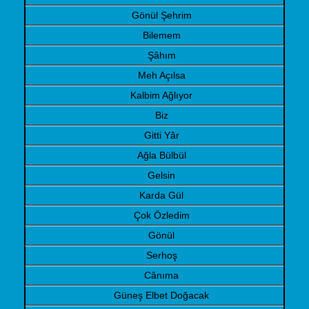
Gönül Şehrim
Bilemem
Şâhım
Meh Açılsa
Kalbim Ağlıyor
Biz
Gitti Yâr
Ağla Bülbül
Gelsin
Karda Gül
Çok Özledim
Gönül
Serhoş
Cânıma
Güneş Elbet Doğacak