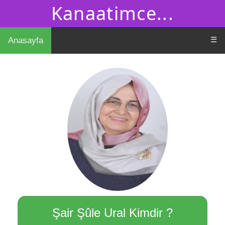
Kanaatimce...
☰
Anasayfa
Şair Şûle Ural Kimdir ?