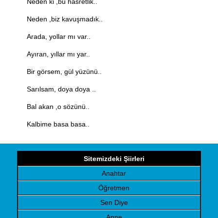
Neden ki ,bu hasretlik..
Neden ,biz kavuşmadık..
Arada, yollar mı var..
Ayıran, yıllar mı yar..
Bir görsem, gül yüzünü..
Sarılsam, doya doya ..
Bal akan ,o sözünü..
Kalbime basa basa..
Sitemizdeki Şiirleri
Anahtar
Öğretmen
Sen Diye
Anne