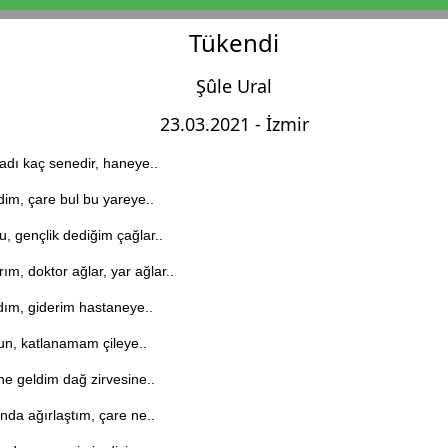
Tükendi
Şûle Ural
23.03.2021 - İzmir
dı kaç senedir, haneye..
dim, çare bul bu yareye..
u, gençlik dediğim çağlar..
ım, doktor ağlar, yar ağlar..
dım, giderim hastaneye..
zun, katlanamam çileye..
e geldim dağ zirvesine..
nda ağırlaştım, çare ne..