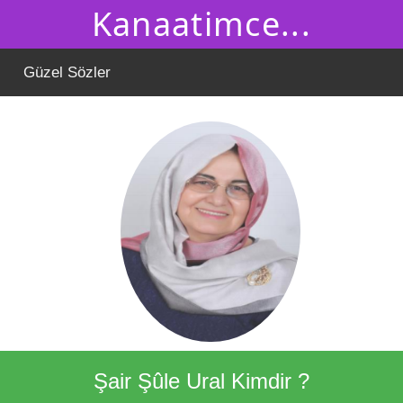
Kanaatimce...
Güzel Sözler
Şair Şûle Ural Kimdir ?