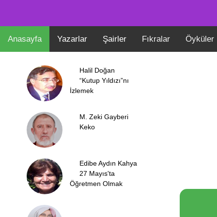
Anasayfa
Yazarlar
Şairler
Fıkralar
Öyküler
Halil Doğan
“Kutup Yıldızı”nı
İzlemek
M. Zeki Gayberi
Keko
Edibe Aydın Kahya
27 Mayıs'ta
Öğretmen Olmak