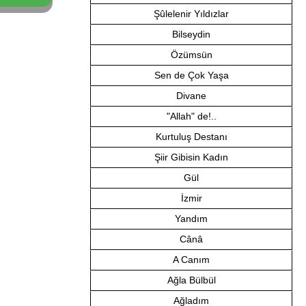
Şûlelenir Yıldızlar
Bilseydin
Özümsün
Sen de Çok Yaşa
Divane
"Allah" de!..
Kurtuluş Destanı
Şiir Gibisin Kadın
Gül
İzmir
Yandım
Cânâ
A Canım
Ağla Bülbül
Ağladım