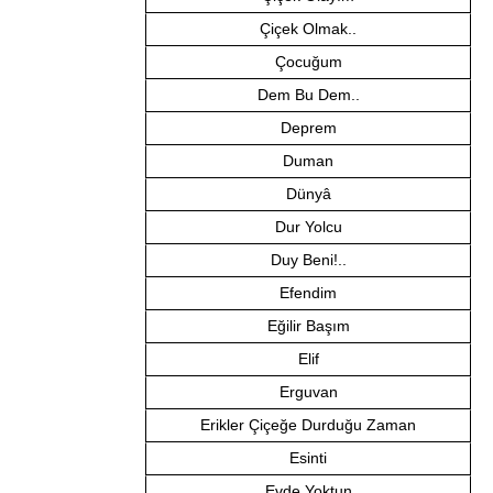
Çiçek Olmak..
Çocuğum
Dem Bu Dem..
Deprem
Duman
Dünyâ
Dur Yolcu
Duy Beni!..
Efendim
Eğilir Başım
Elif
Erguvan
Erikler Çiçeğe Durduğu Zaman
Esinti
Evde Yoktun