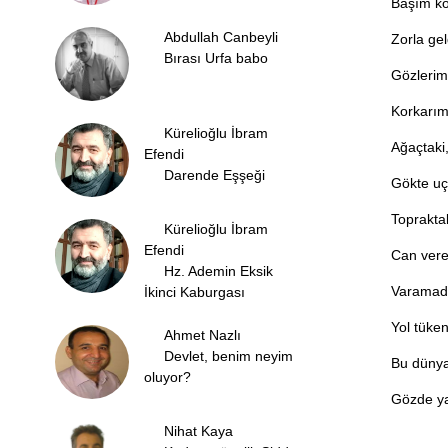
Başım ko
Abdullah Canbeyli
Zorla ge
Bırası Urfa babo
Gözlerim
Korkarım 
Kürelioğlu İbram
Ağaçtaki
Efendi
Darende Eşşeği
Gökte uç
Topraktak
Kürelioğlu İbram
Efendi
Can veren
Hz. Ademin Eksik
Varamada
İkinci Kaburgası
Yol tükend
Ahmet Nazlı
Devlet, benim neyim
Bu dünyad
oluyor?
Gözde ya
Nihat Kaya