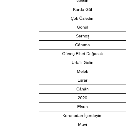
Gelsin
Karda Gül
Çok Özledim
Gönül
Serhoş
Cânıma
Güneş Elbet Doğacak
Urfa'lı Gelin
Melek
Esrâr
Cânân
2020
Efsun
Koronodan İçerdeyim
Mavi