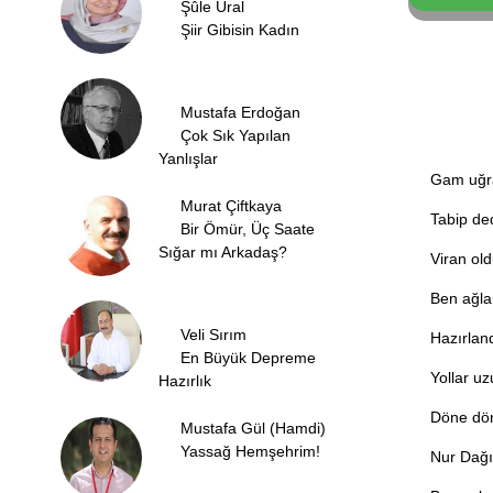
Şûle Ural
Şiir Gibisin Kadın
Mustafa Erdoğan
Çok Sık Yapılan
Yanlışlar
Gam uğra
Murat Çiftkaya
Tabip de
Bir Ömür, Üç Saate
Sığar mı Arkadaş?
Viran old
Ben ağlar
Veli Sırım
Hazırlan
En Büyük Depreme
Yollar u
Hazırlık
Döne dön
Mustafa Gül (Hamdi)
Yassağ Hemşehrim!
Nur Dağı