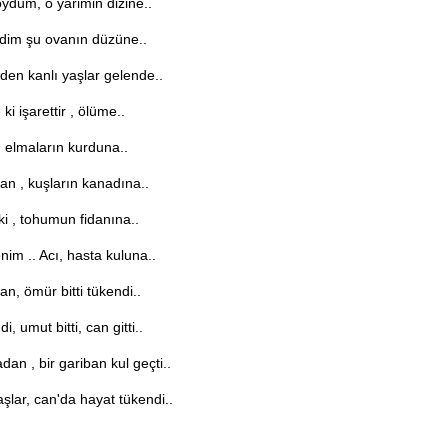
ydum, o yarimin dizine..
ldim şu ovanın düzüne..
den kanlı yaşlar gelende..
ki işarettir , ölüme..
, elmaların kurduna..
an , kuşların kanadına..
i , tohumun fidanına..
im .. Acı, hasta kuluna..
n, ömür bitti tükendi..
i, umut bitti, can gitti..
an , bir gariban kul geçti..
şlar, can'da hayat tükendi..