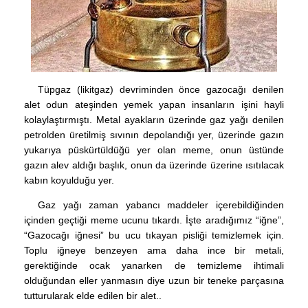
Tüpgaz (likitgaz) devriminden önce gazocağı denilen
alet odun ateşinden yemek yapan insanların işini hayli
kolaylaştırmıştı. Metal ayakların üzerinde gaz yağı denilen
petrolden üretilmiş sıvının depolandığı yer, üzerinde gazın
yukarıya püskürtüldüğü yer olan meme, onun üstünde
gazın alev aldığı başlık, onun da üzerinde üzerine ısıtılacak
kabın koyulduğu yer.
Gaz yağı zaman yabancı maddeler içerebildiğinden
içinden geçtiği meme ucunu tıkardı. İşte aradığımız “iğne”,
“Gazocağı iğnesi” bu ucu tıkayan pisliği temizlemek için.
Toplu iğneye benzeyen ama daha ince bir metali,
gerektiğinde ocak yanarken de temizleme ihtimali
olduğundan eller yanmasın diye uzun bir teneke parçasına
tutturularak elde edilen bir alet..