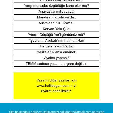
Yargı mensubu özgürlüğe karşı olur mu?
Anayasayı millet yapar
Mandıra Filozofu ya da..
Aristo’dan Kızıl İcaz’a..
Kervan Yola Çıktı
'Ateşin Düştüğü Yer'i gördünüz mü?
“Şeytanın Avukatı”nın hatırlattıkları
Hergelenekon Partisi
“Müzeler Allah’a emanet”
“Ayakta yapma !”
TBMM sadece yasama organı değildir.
Yazarın diğer yazıları için
www.halildogan.com.tr
yi
ziyaret edebilirsiniz.
Site hakkındaki görüş ve katkılarınızı
halildogan@gmail.com
adresine