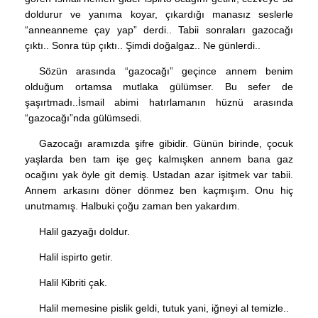
doldurur ve yanıma koyar, çıkardığı manasız seslerle
“anneanneme çay yap” derdi.. Tabii sonraları gazocağı
çıktı.. Sonra tüp çıktı.. Şimdi doğalgaz.. Ne günlerdi..
Sözün arasında “gazocağı” geçince annem benim
olduğum ortamsa mutlaka gülümser. Bu sefer de
şaşırtmadı..İsmail abimi hatırlamanın hüznü arasında
“gazocağı”nda gülümsedi.
Gazocağı aramızda şifre gibidir. Günün birinde, çocuk
yaşlarda ben tam işe geç kalmışken annem bana gaz
ocağını yak öyle git demiş. Ustadan azar işitmek var tabii.
Annem arkasını döner dönmez ben kaçmışım. Onu hiç
unutmamış. Halbuki çoğu zaman ben yakardım.
Halil gazyağı doldur.
Halil ispirto getir.
Halil Kibriti çak.
Halil memesine pislik geldi, tutuk yani, iğneyi al temizle..