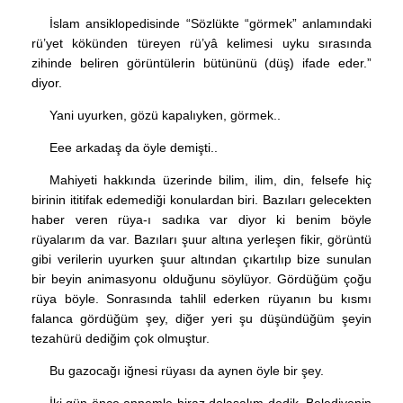
İslam ansiklopedisinde “Sözlükte “görmek” anlamındaki
rü’yet kökünden türeyen rü’yâ kelimesi uyku sırasında
zihinde beliren görüntülerin bütününü (düş) ifade eder.”
diyor.
Yani uyurken, gözü kapalıyken, görmek..
Eee arkadaş da öyle demişti..
Mahiyeti hakkında üzerinde bilim, ilim, din, felsefe hiç
birinin ititifak edemediği konulardan biri. Bazıları gelecekten
haber veren rüya-ı sadıka var diyor ki benim böyle
rüyalarım da var. Bazıları şuur altına yerleşen fikir, görüntü
gibi verilerin uyurken şuur altından çıkartılıp bize sunulan
bir beyin animasyonu olduğunu söylüyor. Gördüğüm çoğu
rüya böyle. Sonrasında tahlil ederken rüyanın bu kısmı
falanca gördüğüm şey, diğer yeri şu düşündüğüm şeyin
tezahürü dediğim çok olmuştur.
Bu gazocağı iğnesi rüyası da aynen öyle bir şey.