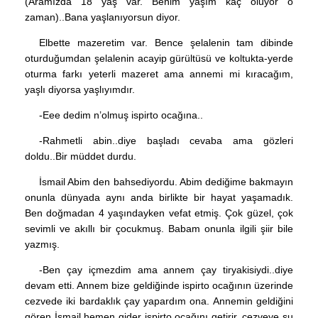
(Aramızda 18 yaş var. Benim yaşım kaç oluyor o
zaman)..Bana yaşlanıyorsun diyor.
Elbette mazeretim var. Bence şelalenin tam dibinde
oturduğumdan şelalenin acayip gürültüsü ve koltukta-yerde
oturma farkı yeterli mazeret ama annemi mi kıracağım,
yaşlı diyorsa yaşlıyımdır.
-Eee dedim n’olmuş ispirto ocağına..
-Rahmetli abin..diye başladı cevaba ama gözleri
doldu..Bir müddet durdu.
İsmail Abim den bahsediyordu. Abim dediğime bakmayın
onunla dünyada aynı anda birlikte bir hayat yaşamadık.
Ben doğmadan 4 yaşındayken vefat etmiş. Çok güzel, çok
sevimli ve akıllı bir çocukmuş. Babam onunla ilgili şiir bile
yazmış.
-Ben çay içmezdim ama annem çay tiryakisiydi..diye
devam etti. Annem bize geldiğinde ispirto ocağının üzerinde
cezvede iki bardaklık çay yapardım ona. Annemin geldiğini
gören İsmail hemen gider ispirto ocağını getirir, cezveye su