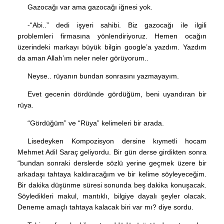
Gazocağı var ama gazocağı iğnesi yok.
-“Abi..” dedi işyeri sahibi. Biz gazocağı ile ilgili
problemleri firmasına yönlendiriyoruz. Hemen ocağın
üzerindeki markayı büyük bilgin google’a yazdım. Yazdım
da aman Allah’ım neler neler görüyorum..
Neyse.. rüyanın bundan sonrasını yazmayayım.
Evet gecenin dördünde gördüğüm, beni uyandıran bir
rüya.
“Gördüğüm” ve “Rüya” kelimeleri bir arada.
Lisedeyken Kompozisyon dersine kıymetli hocam
Mehmet Adil Saraç geliyordu. Bir gün derse girdikten sonra
“bundan sonraki derslerde sözlü yerine geçmek üzere bir
arkadaşı tahtaya kaldıracağım ve bir kelime söyleyeceğim.
Bir dakika düşünme süresi sonunda beş dakika konuşacak.
Söyledikleri makul, mantıklı, bilgiye dayalı şeyler olacak.
Deneme amaçlı tahtaya kalacak biri var mı? diye sordu.