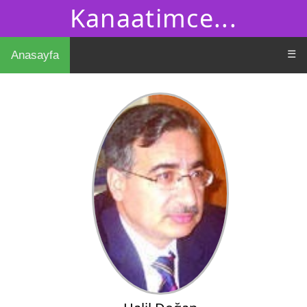
Kanaatimce...
☰
Anasayfa