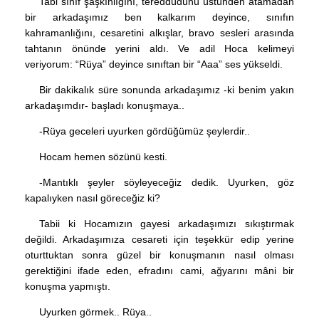
Tabi sınıf şaşkınlığını, tereddüdünü üstünden atamadan
bir arkadaşımız ben kalkarım deyince, sınıfın
kahramanlığını, cesaretini alkışlar, bravo sesleri arasında
tahtanın önünde yerini aldı. Ve adil Hoca kelimeyi
veriyorum: “Rüya” deyince sınıftan bir “Aaa” ses yükseldi.
Bir dakikalık süre sonunda arkadaşımız -ki benim yakın
arkadaşımdır- başladı konuşmaya..
-Rüya geceleri uyurken gördüğümüz şeylerdir..
Hocam hemen sözünü kesti.
-Mantıklı şeyler söyleyeceğiz dedik. Uyurken, göz
kapalıyken nasıl göreceğiz ki?
Tabii ki Hocamızın gayesi arkadaşımızı sıkıştırmak
değildi. Arkadaşımıza cesareti için teşekkür edip yerine
oturttuktan sonra güzel bir konuşmanın nasıl olması
gerektiğini ifade eden, efradını cami, ağyarını mâni bir
konuşma yapmıştı.
Uyurken görmek.. Rüya..