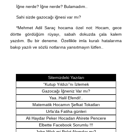
İğne nerde? İğne nerde? Bulamadım..
Sahi sizde gazocağı iğnesi var mı?
*Mehmet Adil Saraç hocama özel not: Hocam, gece
dörtte gördüğüm rüyayı, sabah dokuzda çala kalem
yazdım. Bu bir deneme. Özellikle imla kuralı hatalarıma
bakıp yazılı ve sözlü notlarına yansıtmayın lütfen..
Sitemizdeki Yazıları
“Kutup Yıldızı”nı İzlemek
Gazocağı İğneniz Var mı?
Yaa..Halil Efendi!..
Matematik Hocamın Şefkat Tokatları
Urfa’da Fatiha günleri
Ali Haydar Peker Hocadan Ahirete Pencere
Elbette Facebook Sorumlu !!!
John Wick mi Polat Alemdar mı?