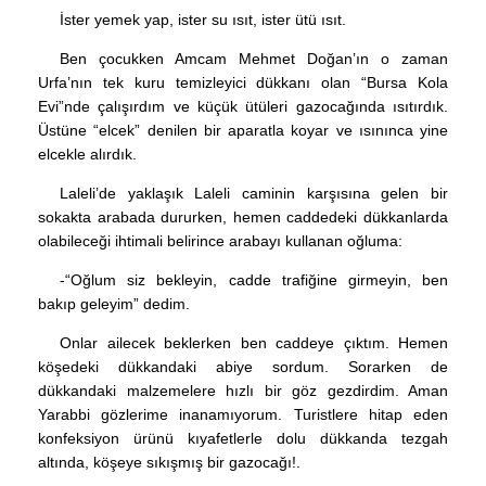
İster yemek yap, ister su ısıt, ister ütü ısıt.
Ben çocukken Amcam Mehmet Doğan’ın o zaman
Urfa’nın tek kuru temizleyici dükkanı olan “Bursa Kola
Evi”nde çalışırdım ve küçük ütüleri gazocağında ısıtırdık.
Üstüne “elcek” denilen bir aparatla koyar ve ısınınca yine
elcekle alırdık.
Laleli’de yaklaşık Laleli caminin karşısına gelen bir
sokakta arabada dururken, hemen caddedeki dükkanlarda
olabileceği ihtimali belirince arabayı kullanan oğluma:
-“Oğlum siz bekleyin, cadde trafiğine girmeyin, ben
bakıp geleyim” dedim.
Onlar ailecek beklerken ben caddeye çıktım. Hemen
köşedeki dükkandaki abiye sordum. Sorarken de
dükkandaki malzemelere hızlı bir göz gezdirdim. Aman
Yarabbi gözlerime inanamıyorum. Turistlere hitap eden
konfeksiyon ürünü kıyafetlerle dolu dükkanda tezgah
altında, köşeye sıkışmış bir gazocağı!.