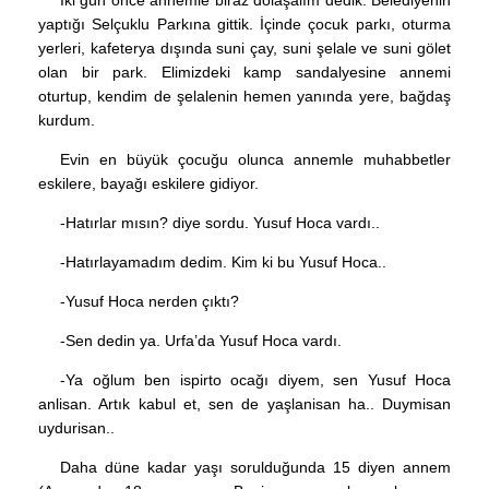
İki gün önce annemle biraz dolaşalım dedik. Belediyenin
yaptığı Selçuklu Parkına gittik. İçinde çocuk parkı, oturma
yerleri, kafeterya dışında suni çay, suni şelale ve suni gölet
olan bir park. Elimizdeki kamp sandalyesine annemi
oturtup, kendim de şelalenin hemen yanında yere, bağdaş
kurdum.
Evin en büyük çocuğu olunca annemle muhabbetler
eskilere, bayağı eskilere gidiyor.
-Hatırlar mısın? diye sordu. Yusuf Hoca vardı..
-Hatırlayamadım dedim. Kim ki bu Yusuf Hoca..
-Yusuf Hoca nerden çıktı?
-Sen dedin ya. Urfa’da Yusuf Hoca vardı.
-Ya oğlum ben ispirto ocağı diyem, sen Yusuf Hoca
anlisan. Artık kabul et, sen de yaşlanisan ha.. Duymisan
uydurisan..
Daha düne kadar yaşı sorulduğunda 15 diyen annem