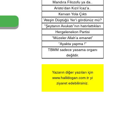
Mandıra Filozofu ya da..
Aristo’dan Kızıl İcaz’a..
Kervan Yola Çıktı
'Ateşin Düştüğü Yer'i gördünüz mü?
“Şeytanın Avukatı”nın hatırlattıkları
Hergelenekon Partisi
“Müzeler Allah’a emanet”
“Ayakta yapma !”
TBMM sadece yasama organı
değildir.
Yazarın diğer yazıları için
www.halildogan.com.tr
yi
ziyaret edebilirsiniz.