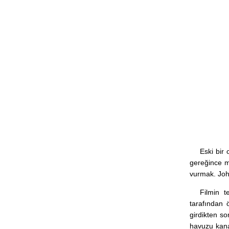
Eski bir
gereğince m
vurmak. Joh
Filmin t
tarafından 
girdikten so
havuzu kana