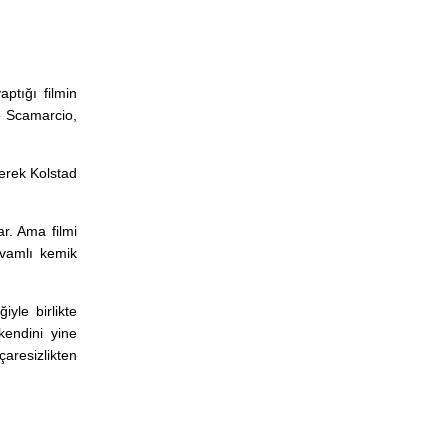
ptığı filmin
o Scamarcio,
Derek Kolstad
r. Ama filmi
vamlı kemik
yle birlikte
endini yine
aresizlikten