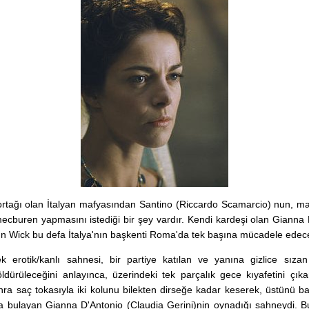
 ortağı olan İtalyan mafyasından Santino (Riccardo Scamarcio) nun, maf
ecburen yapmasını istediği bir şey vardır. Kendi kardeşi olan Gianna 
n Wick bu defa İtalya'nın başkenti Roma'da tek başına mücadele edece
ek erotik/kanlı sahnesi, bir partiye katılan ve yanına gizlice sız
öldürüleceğini anlayınca, üzerindeki tek parçalık gece kıyafetini çıka
nra saç tokasıyla iki kolunu bilekten dirseğe kadar keserek, üstünü b
 bulayan Gianna D'Antonio (Claudia Gerini)nin oynadığı sahneydi. Bu 