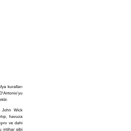
ya kuralları
D'Antonio’yu
ktir.
an John Wick
rtıp, havuza
aşını ve dahi
intihar gibi