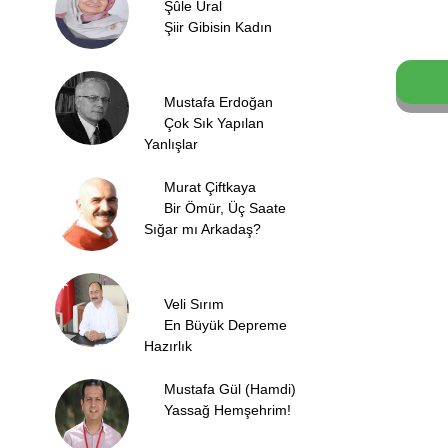
Şûle Ural
Şiir Gibisin Kadın
Mustafa Erdoğan
Çok Sık Yapılan
Yanlışlar
Murat Çiftkaya
Bir Ömür, Üç Saate
Sığar mı Arkadaş?
Veli Sırım
En Büyük Depreme
Hazırlık
Mustafa Gül (Hamdi)
Yassağ Hemşehrim!