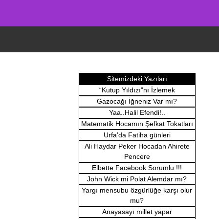
Sitemizdeki Yazıları
“Kutup Yıldızı”nı İzlemek
Gazocağı İğneniz Var mı?
Yaa..Halil Efendi!..
Matematik Hocamın Şefkat Tokatları
Urfa’da Fatiha günleri
Ali Haydar Peker Hocadan Ahirete
Pencere
Elbette Facebook Sorumlu !!!
John Wick mi Polat Alemdar mı?
Yargı mensubu özgürlüğe karşı olur
mu?
Anayasayı millet yapar