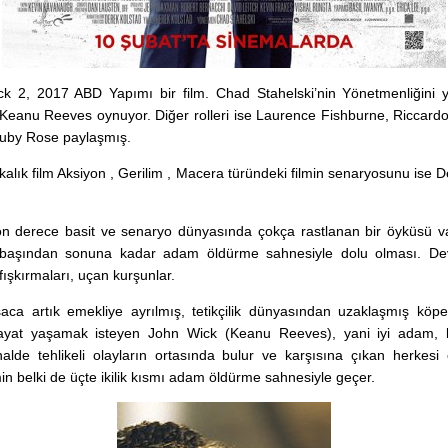
k 2, 2017 ABD Yapımı bir film. Chad Stahelski’nin Yönetmenliğini ya
Keanu Reeves oynuyor. Diğer rolleri ise Laurence Fishburne, Riccard
by Rose paylaşmış.
alık film Aksiyon , Gerilim , Macera türündeki filmin senaryosunu ise 
on derece basit ve senaryo dünyasında çokça rastlanan bir öyküsü va
 başından sonuna kadar adam öldürme sahnesiyle dolu olması. De
 fışkırmaları, uçan kurşunlar.
aca artık emekliye ayrılmış, tetikçilik dünyasından uzaklaşmış köpeği
hayat yaşamak isteyen John Wick (Keanu Reeves), yani iyi adam, k
halde tehlikeli olayların ortasında bulur ve karşısına çıkan herkesi ç
min belki de üçte ikilik kısmı adam öldürme sahnesiyle geçer.