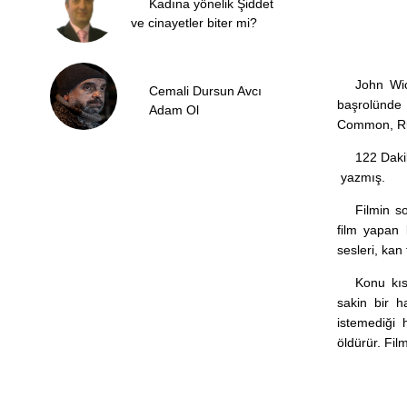
Kadına yönelik Şiddet
ve cinayetler biter mi?
John Wic
Cemali Dursun Avcı
başrolünde 
Adam Ol
Common, Ru
122 Dakik
yazmış.
Filmin s
film yapan
sesleri, kan
Konu kıs
sakin bir 
istemediği 
öldürür. Fil