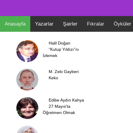
Anasayfa
Yazarlar
Şairler
Fıkralar
Öyküler
Halil Doğan
“Kutup Yıldızı”nı
İzlemek
M. Zeki Gayberi
Keko
Edibe Aydın Kahya
27 Mayıs'ta
Öğretmen Olmak